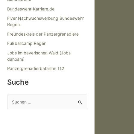
Bundeswehr-Karriere.de
Flyer Nachwuchswerbung Bundeswehr
Regen
Freundeskreis der Panzergrenadiere
Fußballcamp Regen
Jobs im bayerischen Wald (Jobs
dahoam)
Panzergrenadierbataillon 112
Suche
S
u
c
h