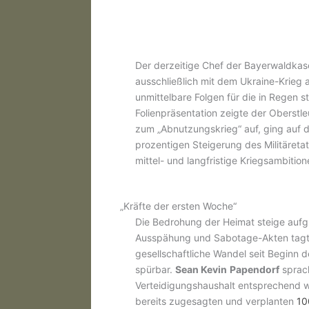
Der derzeitige Chef der Bayerwaldkase
ausschließlich mit dem Ukraine-Krieg a
unmittelbare Folgen für die in Regen s
Folienpräsentation zeigte der Oberstl
zum „Abnutzungskrieg“ auf, ging auf di
prozentigen Steigerung des Militäretat
mittel- und langfristige Kriegsambition
„Kräfte der ersten Woche“
Die Bedrohung der Heimat steige auf
Ausspähung und Sabotage-Akten tagtäg
gesellschaftliche Wandel seit Beginn 
spürbar.
Sean Kevin
Papendorf
sprach
Verteidigungshaushalt entsprechend w
bereits zugesagten und verplanten
10