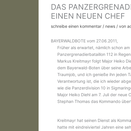
DAS PANZERGRENAD
EINEN NEUEN CHEF
schreibe einen kommentar
/
news
/ von
a
BAYERWALDBOTE vom 27.06.2011,
Früher als erwartet, nämlich schon am
Panzergrenadierbataillon 112 in Rege
Markus Kreitmayr folgt Major Heiko Di
dem Bayerwald-Boten über seine Arbeit
Traumjob, und ich genieße ihn jeden T
Verantwortung ist, die ich wieder abg
wie die Panzerdivision 10 in Sigmarin
Major Heiko Diehl am 7. Juli der neue 
Stephan Thomas das Kommando übert
Kreitmayr hat seinen Dienst als Ko
hatte mit eindreiviertel Jahren eine seh