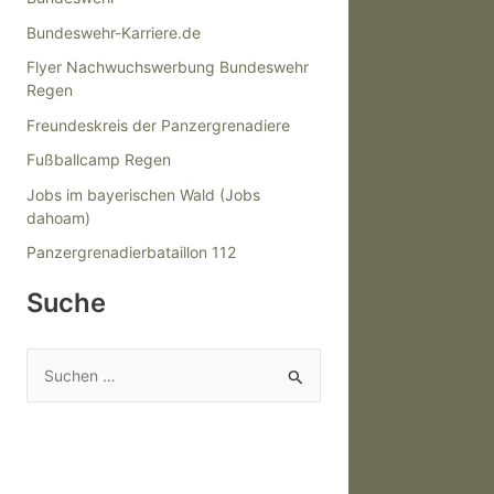
Bundeswehr-Karriere.de
Flyer Nachwuchswerbung Bundeswehr
Regen
Freundeskreis der Panzergrenadiere
Fußballcamp Regen
Jobs im bayerischen Wald (Jobs
dahoam)
Panzergrenadierbataillon 112
Suche
S
u
c
h