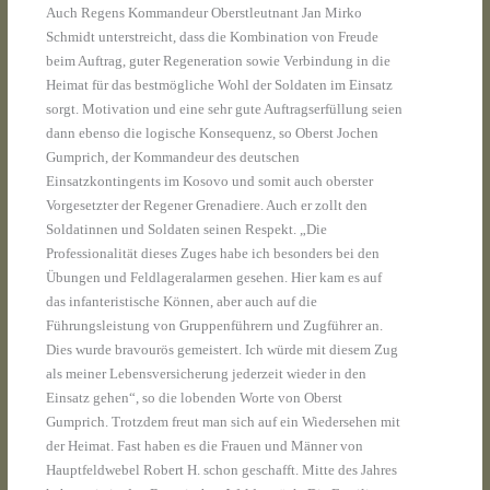
Auch Regens Kommandeur Oberstleutnant Jan Mirko
Schmidt unterstreicht, dass die Kombination von Freude
beim Auftrag, guter Regeneration sowie Verbindung in die
Heimat für das bestmögliche Wohl der Soldaten im Einsatz
sorgt. Motivation und eine sehr gute Auftragserfüllung seien
dann ebenso die logische Konsequenz, so Oberst Jochen
Gumprich, der Kommandeur des deutschen
Einsatzkontingents im Kosovo und somit auch oberster
Vorgesetzter der Regener Grenadiere. Auch er zollt den
Soldatinnen und Soldaten seinen Respekt. „Die
Professionalität dieses Zuges habe ich besonders bei den
Übungen und Feldlageralarmen gesehen. Hier kam es auf
das infanteristische Können, aber auch auf die
Führungsleistung von Gruppenführern und Zugführer an.
Dies wurde bravourös gemeistert. Ich würde mit diesem Zug
als meiner Lebensversicherung jederzeit wieder in den
Einsatz gehen“, so die lobenden Worte von Oberst
Gumprich. Trotzdem freut man sich auf ein Wiedersehen mit
der Heimat. Fast haben es die Frauen und Männer von
Hauptfeldwebel Robert H. schon geschafft. Mitte des Jahres