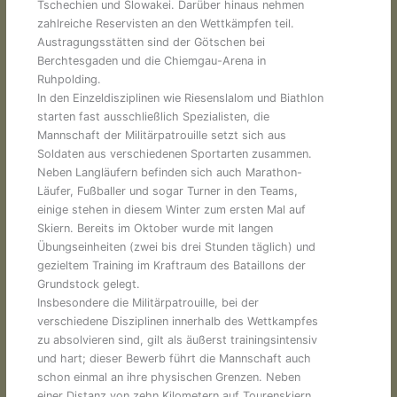
Tschechien und Slowakei. Darüber hinaus nehmen
zahlreiche Reservisten an den Wettkämpfen teil.
Austragungsstätten sind der Götschen bei
Berchtesgaden und die Chiemgau-Arena in
Ruhpolding.
In den Einzeldisziplinen wie Riesenslalom und Biathlon
starten fast ausschließlich Spezialisten, die
Mannschaft der Militärpatrouille setzt sich aus
Soldaten aus verschiedenen Sportarten zusammen.
Neben Langläufern befinden sich auch Marathon-
Läufer, Fußballer und sogar Turner in den Teams,
einige stehen in diesem Winter zum ersten Mal auf
Skiern. Bereits im Oktober wurde mit langen
Übungseinheiten (zwei bis drei Stunden täglich) und
gezieltem Training im Kraftraum des Bataillons der
Grundstock gelegt.
Insbesondere die Militärpatrouille, bei der
verschiedene Disziplinen innerhalb des Wettkampfes
zu absolvieren sind, gilt als äußerst trainingsintensiv
und hart; dieser Bewerb führt die Mannschaft auch
schon einmal an ihre physischen Grenzen. Neben
einer Distanz von zehn Kilometern auf Tourenskiern