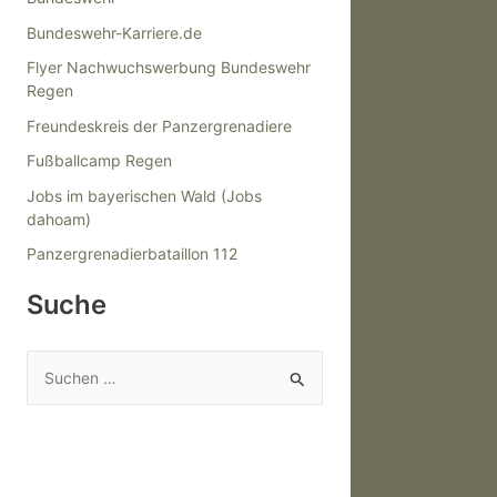
Bundeswehr-Karriere.de
Flyer Nachwuchswerbung Bundeswehr
Regen
Freundeskreis der Panzergrenadiere
Fußballcamp Regen
Jobs im bayerischen Wald (Jobs
dahoam)
Panzergrenadierbataillon 112
Suche
S
u
c
h