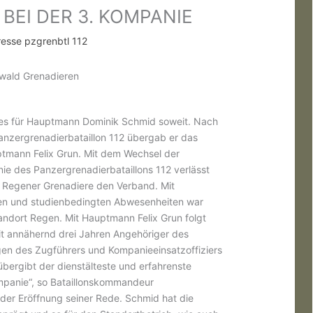
EI DER 3. KOMPANIE
resse pzgrenbtl 112
wald Grenadieren
es für Hauptmann Dominik Schmid soweit. Nach
anzergrenadierbataillon 112 übergab er das
mann Felix Grun. Mit dem Wechsel der
e des Panzergrenadierbataillons 112 verlässt
er Regener Grenadiere den Verband. Mit
n und studienbedingten Abwesenheiten war
dort Regen. Mit Hauptmann Felix Grun folgt
eit annähernd drei Jahren Angehöriger des
gen des Zugführers und Kompanieeinsatzoffiziers
bergibt der dienstälteste und erfahrenste
mpanie“, so Bataillonskommandeur
der Eröffnung seiner Rede. Schmid hat die