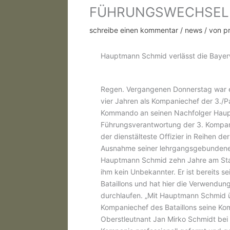
FÜHRUNGSWECHSEL B
schreibe einen kommentar
/
news
/ von
p
Hauptmann Schmid verlässt die Bayer
Regen. Vergangenen Donnerstag war 
vier Jahren als Kompaniechef der 3./P
Kommando an seinen Nachfolger Haupt
Führungsverantwortung der 3. Kompani
der dienstälteste Offizier in Reihen d
Ausnahme seiner lehrgangsgebundene
Hauptmann Schmid zehn Jahre am Stan
ihm kein Unbekannter. Er ist bereits s
Bataillons und hat hier die Verwendun
durchlaufen. „Mit Hauptmann Schmid ü
Kompaniechef des Bataillons seine Ko
Oberstleutnant Jan Mirko Schmidt bei 