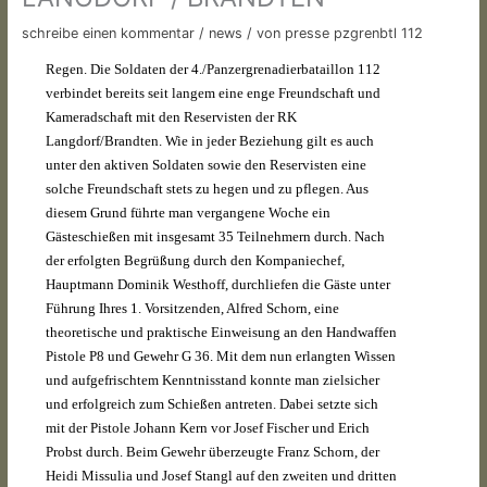
schreibe einen kommentar
/
news
/ von
presse pzgrenbtl 112
Regen. Die Soldaten der 4./Panzergrenadierbataillon 112
verbindet bereits seit langem eine enge Freundschaft und
Kameradschaft mit den Reservisten der RK
Langdorf/Brandten. Wie in jeder Beziehung gilt es auch
unter den aktiven Soldaten sowie den Reservisten eine
solche Freundschaft stets zu hegen und zu pflegen. Aus
diesem Grund führte man vergangene Woche ein
Gästeschießen mit insgesamt 35 Teilnehmern durch. Nach
der erfolgten Begrüßung durch den Kompaniechef,
Hauptmann Dominik Westhoff, durchliefen die Gäste unter
Führung Ihres 1. Vorsitzenden, Alfred Schorn, eine
theoretische und praktische Einweisung an den Handwaffen
Pistole P8 und Gewehr G 36. Mit dem nun erlangten Wissen
und aufgefrischtem Kenntnisstand konnte man zielsicher
und erfolgreich zum Schießen antreten. Dabei setzte sich
mit der Pistole Johann Kern vor Josef Fischer und Erich
Probst durch. Beim Gewehr überzeugte Franz Schorn, der
Heidi Missulia und Josef Stangl auf den zweiten und dritten