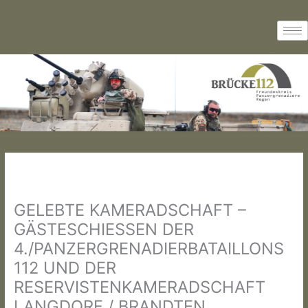
Zum
Inhalt
springen
GELEBTE KAMERADSCHAFT –
GÄSTESCHIESSEN DER 4
./PANZERGRENADIERBATAILLONS 1
12 UND DER R
ESERVISTENKAMERADSCHAFT L
ANGDORF / BRANDTEN