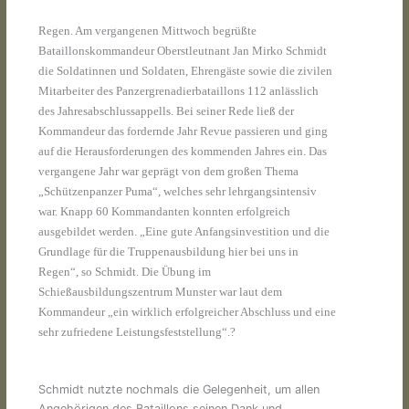
Regen. Am vergangenen Mittwoch begrüßte
Bataillonskommandeur Oberstleutnant Jan Mirko Schmidt
die Soldatinnen und Soldaten, Ehrengäste sowie die zivilen
Mitarbeiter des Panzergrenadierbataillons 112 anlässlich
des Jahresabschlussappells. Bei seiner Rede ließ der
Kommandeur das fordernde Jahr Revue passieren und ging
auf die Herausforderungen des kommenden Jahres ein. Das
vergangene Jahr war geprägt von dem großen Thema
„Schützenpanzer Puma“, welches sehr lehrgangsintensiv
war. Knapp 60 Kommandanten konnten erfolgreich
ausgebildet werden. „Eine gute Anfangsinvestition und die
Grundlage für die Truppenausbildung hier bei uns in
Regen“, so Schmidt. Die Übung im
Schießausbildungszentrum Munster war laut dem
Kommandeur „ein wirklich erfolgreicher Abschluss und eine
sehr zufriedene Leistungsfeststellung“.?
Schmidt nutzte nochmals die Gelegenheit, um allen
Angehörigen des Bataillons seinen Dank und