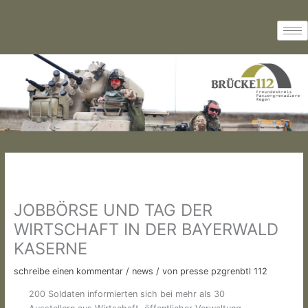
Zum
Inhalt
springen
JOBBÖRSE UND TAG DER
WIRTSCHAFT IN DER BAYERWALD
KASERNE
schreibe einen kommentar
/
news
/ von
presse pzgrenbtl 112
200 Soldaten informierten sich bei mehr als 30