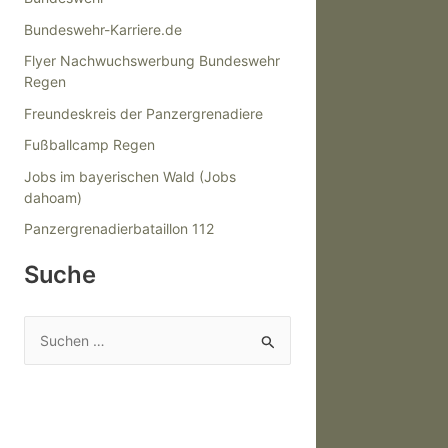
Bundeswehr-Karriere.de
Flyer Nachwuchswerbung Bundeswehr
Regen
Freundeskreis der Panzergrenadiere
Fußballcamp Regen
Jobs im bayerischen Wald (Jobs
dahoam)
Panzergrenadierbataillon 112
Suche
S
u
c
h