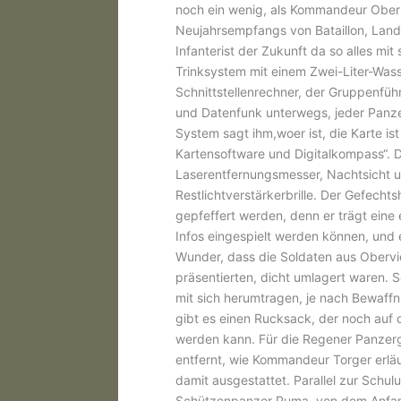
noch ein wenig, als Kommandeur Obers
Neujahrsempfangs von Bataillon, Land
Infanterist der Zukunft da so alles mi
Trinksystem mit einem Zwei-Liter-Wass
Schnittstellenrechner, der Gruppenfüh
und Datenfunk unterwegs, jeder Panzer
System sagt ihm,woer ist, die Karte is
Kartensoftware und Digitalkompass“. 
Laserentfernungsmesser, Nachtsicht u
Restlichtverstärkerbrille. Der Gefechts
gepfeffert werden, denn er trägt eine
Infos eingespielt werden können, und 
Wunder, dass die Soldaten aus Obervi
präsentierten, dicht umlagert waren. S
mit sich herumtragen, je nach Bewaffn
gibt es einen Rucksack, der noch auf
werden kann. Für die Regener Panzergr
entfernt, wie Kommandeur Torger erl
damit ausgestattet. Parallel zur Schu
Schützenpanzer Puma, von dem Anfan