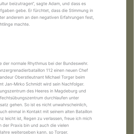
ultur beizutragen“, sagte Adam, und dass es
fgaben gebe. Er fürchtet, dass die Stimmung in
ter anderem an den negativen Erfahrungen fest,
htlinge machte.
ile der normale Rhythmus bei der Bundeswehr.
anzergrenadierbataillon 112 einen neuen Chef
ndeur Oberstleutnant Michael Torger beim
t Jan-Mirko Schmidt wird sein Nachfolger.
übungszentrum des Heeres in Magdeburg und
efechtsübungszentrum durchlaufen unter
nsatz gehen. So ist es nicht unwahrscheinlich,
uch einmal in Kontakt mit seinem alten Bataillon
 leicht ist, Regen zu verlassen, freue ich mich
n der Praxis bin und auch die vielen
ahre weitergeben kann, so Torger.