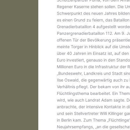
Regener Kaserne stehen sollen. Die U
Schwerpunkt des neuen Jahres bilden
es einen Grund zu feiern, das Bataillon
Grenadierbataillon 4 aufgestellt worden
Panzergrenadierbataillon 112. Am 9. Jul
offenen Tür der Bevölkerung präsentier
meinte Torger in Hinblick auf die Ums
über 40 Jahren im Einsatz ist, auf den
Euro investiert, genauso in den Stando
Millionen Euro in die Infrastruktur de
„Bundeswehr, Landkreis und Stadt sind
Ilse Oswald, die gegenwärtig auch zu
Verhältnis pflegt. Der bekam von ihr au
Flüchtlingsthema bearbeitet. Ein Them
wird, wie auch Landrat Adam sagte. De
anbrachte, der intensive Kontakte in d
und sein Stellvertreter Willi Killinger
in Berlin kam. Zum Thema „Flüchtlinge
Neujahrsempfangs, „an die gesellschaft