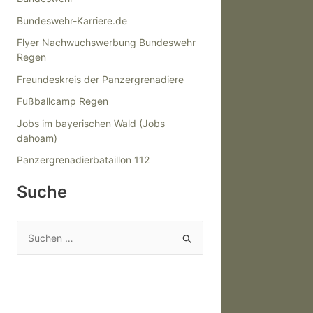
Bundeswehr-Karriere.de
Flyer Nachwuchswerbung Bundeswehr
Regen
Freundeskreis der Panzergrenadiere
Fußballcamp Regen
Jobs im bayerischen Wald (Jobs
dahoam)
Panzergrenadierbataillon 112
Suche
S
u
c
h