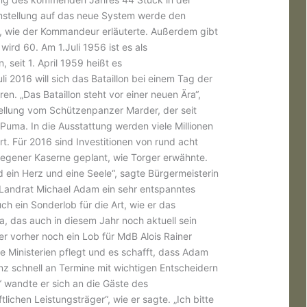
mstellung auf das neue System werde den
, wie der Kommandeur erläuterte. Außerdem gibt
 wird 60. Am 1.Juli 1956 ist es als
, seit 1. April 1959 heißt es
i 2016 will sich das Bataillon bei einem Tag der
en. „Das Bataillon steht vor einer neuen Ära“,
tellung vom Schützenpanzer Marder, der seit
 Puma. In die Ausstattung werden viele Millionen
rt. Für 2016 sind Investitionen von rund acht
r Regener Kaserne geplant, wie Torger erwähnte.
 ein Herz und eine Seele“, sagte Bürgermeisterin
 Landrat Michael Adam ein sehr entspanntes
ch ein Sonderlob für die Art, wie er das
a, das auch in diesem Jahr noch aktuell sein
r vorher noch ein Lob für MdB Alois Rainer
ie Ministerien pflegt und es schafft, dass Adam
 ganz schnell an Termine mit wichtigen Entscheidern
“ wandte er sich an die Gäste des
lichen Leistungsträger“, wie er sagte. „Ich bitte