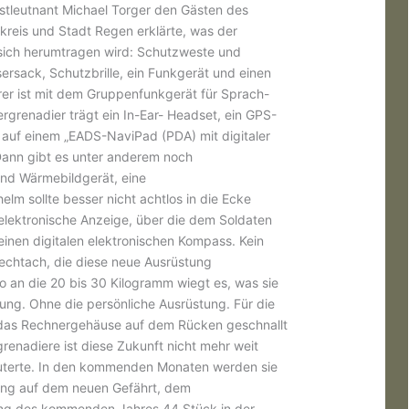
tleutnant Michael Torger den Gästen des
kreis und Stadt Regen erklärte, was der
t sich herumtragen wird: Schutzweste und
ersack, Schutzbrille, ein Funkgerät und einen
rer ist mit dem Gruppenfunkgerät für Sprach-
grenadier trägt ein In-Ear- Headset, ein GPS-
t auf einem „EADS-NaviPad (PDA) mit digitaler
Dann gibt es unter anderem noch
nd Wärmebildgerät, eine
helm sollte besser nicht achtlos in die Ecke
 elektronische Anzeige, über die dem Soldaten
einen digitalen elektronischen Kompass. Kein
echtach, die diese neue Ausrüstung
o an die 20 bis 30 Kilogramm wiegt es, was sie
ung. Ohne die persönliche Ausrüstung. Für die
 das Rechnergehäuse auf dem Rücken geschnallt
enadiere ist diese Zukunft nicht mehr weit
äuterte. In den kommenden Monaten werden sie
lung auf dem neuen Gefährt, dem
g des kommenden Jahres 44 Stück in der