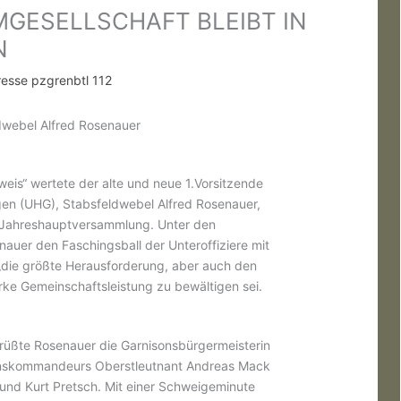
MGESELLSCHAFT BLEIBT IN
N
resse pzgrenbtl 112
dwebel Alfred Rosenauer
weis“ wertete der alte und neue 1.Vorsitzende
gen (UHG), Stabsfeldwebel Alfred Rosenauer,
r Jahreshauptversammlung. Unter den
auer den Faschingsball der Unteroffiziere mit
 „die größte Herausforderung, aber auch den
arke Gemeinschaftsleistung zu bewältigen sei.
rüßte Rosenauer die Garnisonsbürgermeisterin
llonskommandeurs Oberstleutnant Andreas Mack
 und Kurt Pretsch. Mit einer Schweigeminute