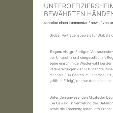
UNTEROFFIZIERSHEI
BEWÄHRTEN HÄNDE
schreibe einen kommentar
/
news
/ von
p
Großer Vertrauensbeweis für Stabsfel
Regen.
Als „großartigen Vertrauensbe
der Unteroffiziersheimgesellschaft Re
seine einstimmige Wiederwahl bei de
Veranstaltungen der UHG nannte Rosen
mehr als 300 Gästen im Faltersaal als
größten Erfolg“, der nur durch eine st
Unter den anwesenden Mitglieder beg
Ilse Oswald, in Vertretung des Batai
sowie die Ehrenmitglieder Otto Probst