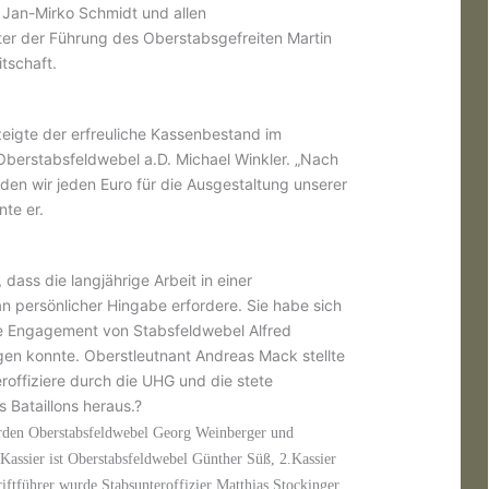
Jan-Mirko Schmidt und allen
er der Führung des Oberstabsgefreiten Martin
itschaft.
eigte der erfreuliche Kassenbestand im
Oberstabsfeldwebel a.D. Michael Winkler. „Nach
 wir jeden Euro für die Ausgestaltung unserer
te er.
dass die langjährige Arbeit in einer
n persönlicher Hingabe erfordere. Sie habe sich
rige Engagement von Stabsfeldwebel Alfred
gen konnte. Oberstleutnant Andreas Mack stellte
offiziere durch die UHG und die stete
 Bataillons heraus.?
urden Oberstabsfeldwebel Georg Weinberger und
Kassier ist Oberstabsfeldwebel Günther Süß, 2.Kassier
iftführer wurde Stabsunteroffizier Matthias Stockinger