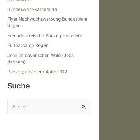
Bundeswehr-Karriere.de
Flyer Nachwuchswerbung Bundeswehr
Regen
Freundeskreis der Panzergrenadiere
Fußballcamp Regen
Jobs im bayerischen Wald (Jobs
dahoam)
Panzergrenadierbataillon 112
Suche
S
u
c
h