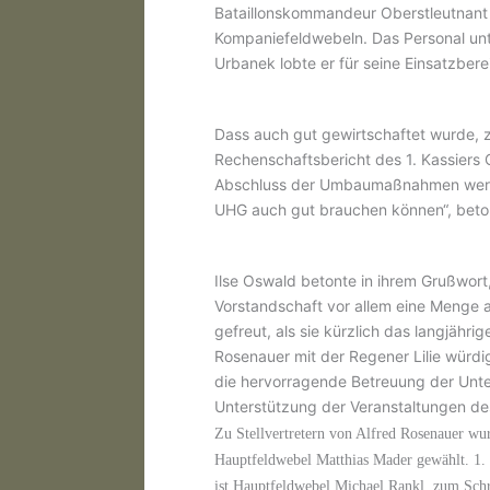
Bataillonskommandeur Oberstleutnant 
Kompaniefeldwebeln. Das Personal unt
Urbanek lobte er für seine Einsatzbere
Dass auch gut gewirtschaftet wurde, z
Rechenschaftsbericht des 1. Kassiers 
Abschluss der Umbaumaßnahmen werden
UHG auch gut brauchen können“, beton
Ilse Oswald betonte in ihrem Grußwort, 
Vorstandschaft vor allem eine Menge a
gefreut, als sie kürzlich das langjäh
Rosenauer mit der Regener Lilie würdi
die hervorragende Betreuung der Unter
Unterstützung der Veranstaltungen des
Zu Stellvertretern von Alfred Rosenauer w
Hauptfeldwebel Matthias Mader gewählt. 1. 
ist Hauptfeldwebel Michael Rankl, zum Schr