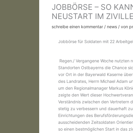
JOBBÖRSE – SO KAN
NEUSTART IM ZIVILL
schreibe einen kommentar
/
news
/ von
p
Jobbörse für Soldaten mit 22 Arbeitg
Regen./ Vergangene Woche nutzten ru
Standorten Ostbayerns die Chance sic
vor Ort in der Bayerwald Kaserne über
des Landrates, Herrn Michael Adam u
um den Regionalmanager Markus König 
zeigte den Wert dieser Hochwertverans
Verständnis zwischen den Vertretern 
stetig zu verbessern und dauerhaft z
Einrichtungen des Berufsförderungsdie
ausscheidenden Zeitsoldaten Orienti
so einen bestmöglichen Start in das zi