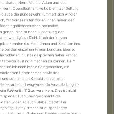
 Landrates, Herrn Michael Adam und des
Herrn Oberstleutnant Heiko Diehl, zur Geltung.
h glaube die Bundeswehr kümmert sich wirklich
uch, wir Vorgesetzten wollen Ihnen neben den
förderungsdienstes einen optimalen
en geben, dies ist nach Aussetzung der
ut notwendig“, so Diehl. Nach der kurzen
geber konnten die Soldatinnen und Soldaten ihre
che bei den einzelnen Firmen kundtun. Ebenso
 die Soldaten in Einzelgesprächen näher kennen
Mitarbeiter ausfindig machen zu können. Beim
hließlich noch ideale Gelegenheiten, die
arstellenden Unternehmen sowie der
ren und so manchen Kontakt herzustellen.
interessante und wegweisende Veranstaltung ins
beim PzGrenBtl 112 zu verankern. Dies ist nicht
rn spiegelt auch uneingeschränkt die
aten wider, so auch Stabsunteroffizier
golfing. Herr Ortmann ist ausgebildeter
 und als Unteroffizier und Sachbearbeiter in der