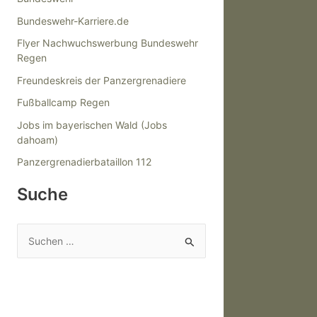
Bundeswehr-Karriere.de
Flyer Nachwuchswerbung Bundeswehr
Regen
Freundeskreis der Panzergrenadiere
Fußballcamp Regen
Jobs im bayerischen Wald (Jobs
dahoam)
Panzergrenadierbataillon 112
Suche
S
u
c
h