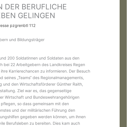
N DER BERUFLICHE
EBEN GELINGEN
resse pzgrenbtl 112
ebern und Bildungsträger
nd 200 Soldatinnen und Soldaten aus den
h bei 22 Arbeitgebern des Landkreises Regen
 ihre Karrierechancen zu informieren. Der Besuch
nd seines „Teams“ des Regionalmanagements,
und den Wirtschaftsförderer Günther Raith,
taltung. Ziel war es, das gegenseitige
der Wirtschaft und Bundeswehrangehörigen
u pflegen, so dass gemeinsam mit den
nstes und der militärischen Führung den
erungshilfen gegeben werden können, um ihnen
vile Berufsleben zu bereiten. Dies kam auch