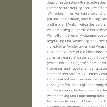
deutlich in den Begrüßungsreden des
Kommandeurs der Regener Grenadiere, 
„Wir reden immer von Fürsorge und ic
gut um uns Soldaten, aber ich sage a
großartigen Möglichkeiten des Berufs
Wiedereinstieg in das zivile Berufsleb
Wehrpflicht bei einer Profiarmee absol
Begrüßung und Vorstellung der Arbeit
individuellen Vorstellungen und Wüns
nutzen die Aussteller die Möglichkeit,
zu lernen, um so etwaige, zukünftige 
gemeinsamen Mittagessen boten sich sc
Interessen und Tätigkeiten der sich d
interessierten Soldaten zu intensivie
Insgesamt hat man hier eine überaus 
Leben gerufen, die es gilt nachhaltig 
nur die Meinung der Initiatoren, sonde
Wahrnehmung und Empfindung der Sold
Matthias Ortmann aus Mamming bei Din
Einzelhandelskaufmann, Soldat auf Zeit