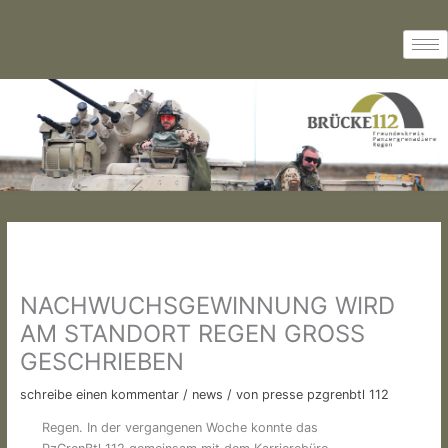
Zum
Inhalt
springen
NACHWUCHSGEWINNUNG WIRD
AM STANDORT REGEN GROSS G
ESCHRIEBEN
schreibe einen kommentar
/
news
/ von
presse pzgrenbtl 112
Regen. In der vergangenen Woche konnte das