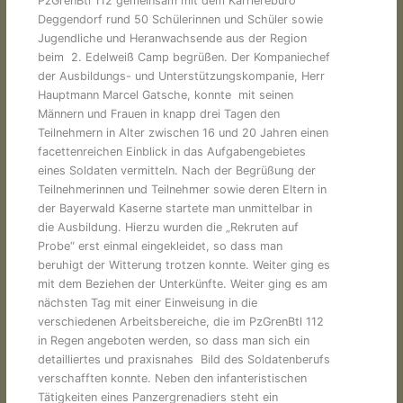
PzGrenBtl 112 gemeinsam mit dem Karrierebüro
Deggendorf rund 50 Schülerinnen und Schüler sowie
Jugendliche und Heranwachsende aus der Region
beim 2. Edelweiß Camp begrüßen. Der Kompaniechef
der Ausbildungs- und Unterstützungskompanie, Herr
Hauptmann Marcel Gatsche, konnte mit seinen
Männern und Frauen in knapp drei Tagen den
Teilnehmern in Alter zwischen 16 und 20 Jahren einen
facettenreichen Einblick in das Aufgabengebietes
eines Soldaten vermitteln. Nach der Begrüßung der
Teilnehmerinnen und Teilnehmer sowie deren Eltern in
der Bayerwald Kaserne startete man unmittelbar in
die Ausbildung. Hierzu wurden die „Rekruten auf
Probe“ erst einmal eingekleidet, so dass man
beruhigt der Witterung trotzen konnte. Weiter ging es
mit dem Beziehen der Unterkünfte. Weiter ging es am
nächsten Tag mit einer Einweisung in die
verschiedenen Arbeitsbereiche, die im PzGrenBtl 112
in Regen angeboten werden, so dass man sich ein
detailliertes und praxisnahes Bild des Soldatenberufs
verschafften konnte. Neben den infanteristischen
Tätigkeiten eines Panzergrenadiers steht ein